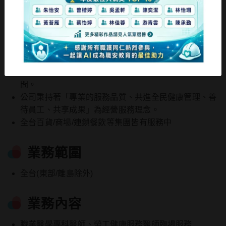
首頁
/
關於德霖
關於德霖
目前總公司設立於桃園平鎮，另於新竹.台中設辦公空
間。
公司秉持著「專業的服務品質、共進全民健康管理、善
待員工、共享成果」為經營服務理念。
全台百貨/商場/連鎖餐飲等集團皆有服務中
業務範圍
全台(東部/離島除外)
業務內容
職業醫學專科醫師、勞工健康服務醫師臨場服務